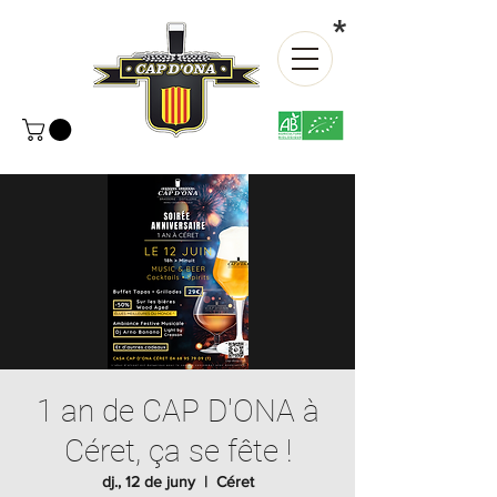
*
1 an de CAP D'ONA à
Céret, ça se fête !
dj., 12 de juny
  |  
Céret