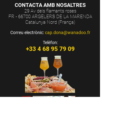
CONTACTA AMB NOSALTRES
29 Av dels flamants roses
FR - 66700 ARGELERS DE LA MARENDA
Catalunya Nord (França)
Correu electrònic:
cap.dona@wanadoo.fr
Telèfon:
+33 4 68 95 79 09