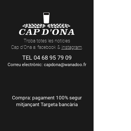
Troba totes les notícies
Cap d'Ona a: facebook &
Instagram
.
TEL
04 68 95 79 09
Correu electrònic:
capdona@wanadoo.fr
Compra: pagament 100% segur
mitjançant Targeta bancària