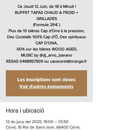
Ce Jeudi 12 Juin, de 18 à Minuit !
BUFFET TAPAS CHAUD & FROID +
GRILLADES
(Formule 29 € )
Plus de 10 bières Cap d’Ona à la pression,
Des Cocktails 100% Cap d'Ô, Des spiritueux
CAP D'ONA,
-50% sur les bières WOOD AGED,
MUSIC by @dj_arno_banano
RESAS 0468957909 ou casaceret@orange.fr
Les inscriptions sont closes
Voir d'autres événements
Hora i ubicació
12 de juny del 2025, 18:00 – 23:50
Céret, 16 Rte de Saint-Jean, 66400 Céret,