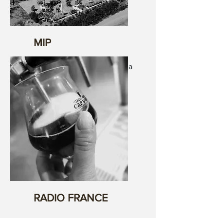
MIP
La cervesa morena campiona
del món que desferma
passions.
RADIO FRANCE