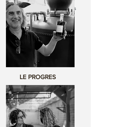
La cerveseria artesanal
d'Argelès fa uns quants anys
que recull medalles d'or.
LE PROGRES
Els millors licors : el "Cap Si
Gran" de la cerveseria Cap
d'Ona