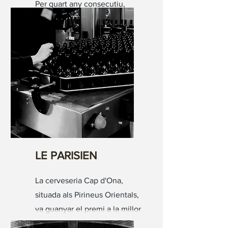
Per quart any consecutiu,
aquesta braseria artesana
francesa guanya el millor
premi.
LE PARISIEN
La cerveseria Cap d'Ona,
situada als Pirineus Orientals,
va guanyar el premi a la millor
cervesa negra del món als