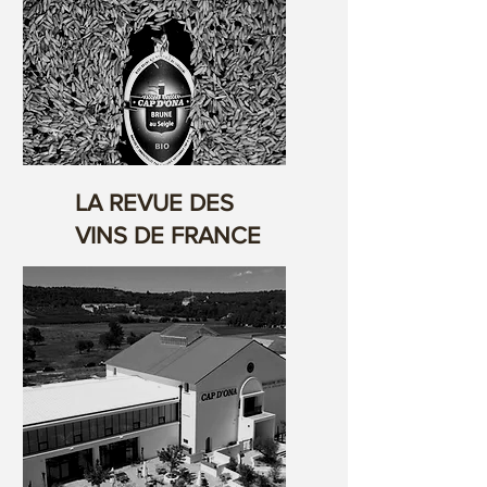
LA REVUE DES
VINS DE FRANCE
Aquí teniu el gran Campió
del Món dels World Beer
Awards.