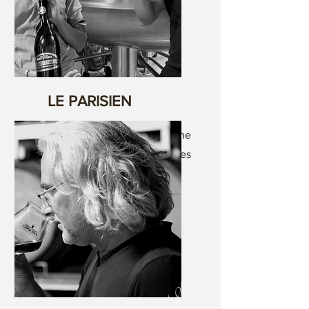
LE PARISIEN
La bière brune championne
du monde qui déchaîne les
passions.