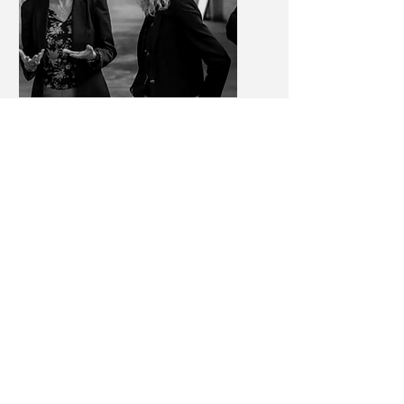
MADE IN
PERPIGNAN
Cap d'Ona a Ceret | Un gran
projecte per a la cervesera
local