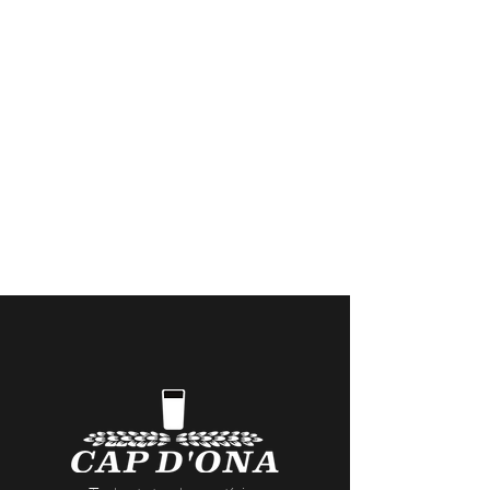
BENVINGUT
Casa Cap d'Ona CERET: Obert DE
DIMARTS A DISSABTE // Casa Cap
d'Ona ARGELES:
Obert DE DILLUNS A
DISSABTE
Temporada fora de 10:00 a 12:30 /
15:30 a 20:00 | Dissabte sense parar |
En temporada 10:00 a.m. - 1:00 p.m. /
3:30 p.m. - 9:30 p.m.
Visites a la Cerveseria (reserves
aquí
) i
actes nocturns a les Casas Cap d’Ona
(dates i temàtiques
aquí
)