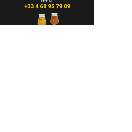
Telèfon:
+33 4 68 95 79 09
CASA CAP D’ONA – ARGELÈS
BAR DE TAST - BOTIGA
Avinguda dels Flamencs Rosats
66700 Argelès-Sur-Mer