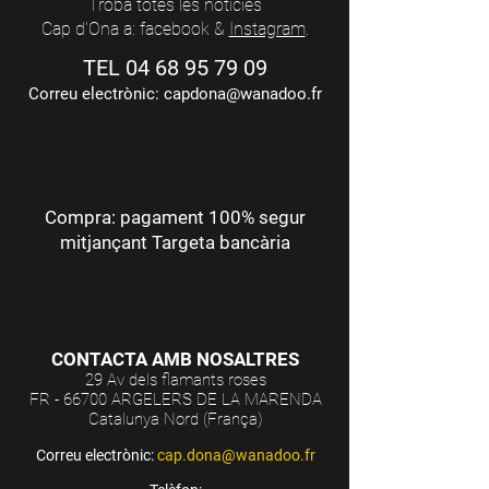
Troba totes les notícies
Cap d'Ona a: facebook &
Instagram
.
TEL
04 68 95 79 09
Correu electrònic:
capdona@wanadoo.fr
Compra: pagament 100% segur
mitjançant Targeta bancària
CONTACTA AMB NOSALTRES
29 Av dels flamants roses
FR - 66700 ARGELERS DE LA MARENDA
Catalunya Nord (França)
Correu electrònic:
cap.dona@wanadoo.fr