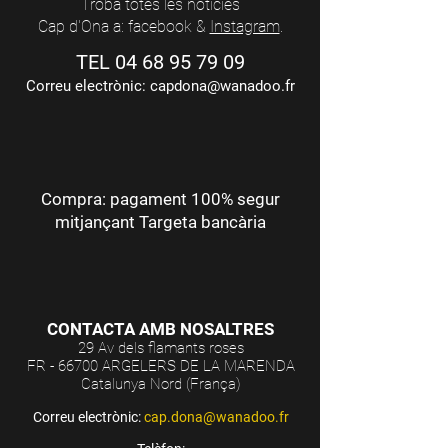
Troba totes les notícies
Cap d'Ona a: facebook &
Instagram
.
TEL
04 68 95 79 09
Correu electrònic:
capdona@wanadoo.fr
Compra: pagament 100% segur
mitjançant Targeta bancària
CONTACTA AMB NOSALTRES
29 Av dels flamants roses
FR - 66700 ARGELERS DE LA MARENDA
Catalunya Nord (França)
Correu electrònic:
cap.dona@wanadoo.fr