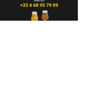
Telèfon:
+33 4 68 95 79 09
CASA CAP D’ONA – ARGELÈS
BAR DE TAST - BOTIGA
Avinguda dels Flamencs Rosats
66700 Argelès-Sur-Mer