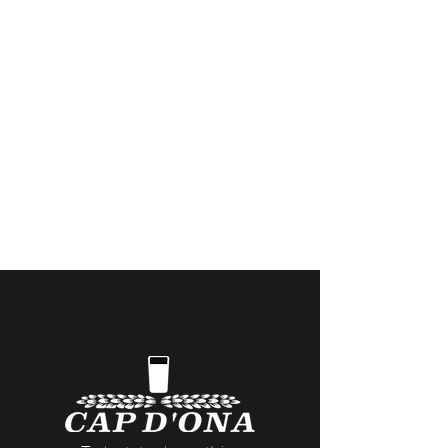
BENVINGUT
Casa Cap d'Ona CERET: Obert DE
DIMARTS A DISSABTE // Casa Cap
d'Ona ARGELES:
Obert DE DILLUNS A
DISSABTE
Temporada fora de 10:00 a 12:30 /
15:30 a 20:00 | Dissabte sense parar |
En temporada 10:00 a.m. - 1:00 p.m. /
3:30 p.m. - 9:30 p.m.
Visites a la Cerveseria (reserves
aquí
) i
actes nocturns a les Casas Cap d’Ona
(dates i temàtiques
aquí
)