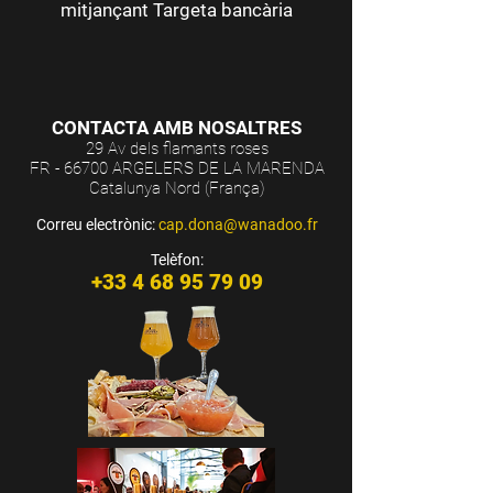
mitjançant Targeta bancària
CONTACTA AMB NOSALTRES
29 Av dels flamants roses
FR - 66700 ARGELERS DE LA MARENDA
Catalunya Nord (França)
Correu electrònic:
cap.dona@wanadoo.fr
Telèfon:
+33 4 68 95 79 09