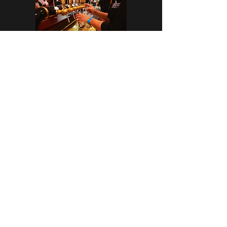
CASA CAP D’ONA – ARGELÈS
BAR DE TAST - BOTIGA
Avinguda dels Flamencs Rosats
66700 Argelès-Sur-Mer