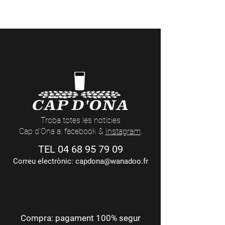
Visites a la Cerveseria (reserves
aquí
) i
actes nocturns a les Casas Cap d’Ona
(dates i temàtiques
aquí
)
Troba totes les notícies
Cap d'Ona a: facebook &
Instagram
.
TEL
04 68 95 79 09
Correu electrònic:
capdona@wanadoo.fr
Compra: pagament 100% segur