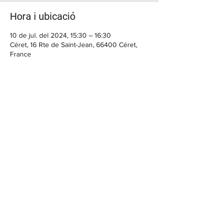
Hora i ubicació
10 de jul. del 2024, 15:30 – 16:30
Céret, 16 Rte de Saint-Jean, 66400 Céret,
France
BENVINGUT
Casa Cap d'Ona CERET: Obert DE
DIMARTS A DISSABTE // Casa Cap
d'Ona ARGELES:
Obert DE DILLUNS A
DISSABTE
Temporada fora de 10:00 a 12:30 /
15:30 a 20:00 | Dissabte sense parar |
En temporada 10:00 a.m. - 1:00 p.m. /
3:30 p.m. - 9:30 p.m.