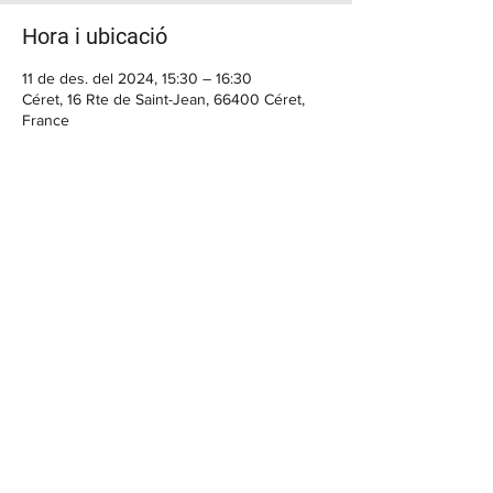
Hora i ubicació
11 de des. del 2024, 15:30 – 16:30
Céret, 16 Rte de Saint-Jean, 66400 Céret,
France
BENVINGUT
Casa Cap d'Ona CERET: Obert DE
DIMARTS A DISSABTE // Casa Cap
d'Ona ARGELES:
Obert DE DILLUNS A
DISSABTE
Temporada fora de 10:00 a 12:30 /
15:30 a 20:00 | Dissabte sense parar |
En temporada 10:00 a.m. - 1:00 p.m. /
3:30 p.m. - 9:30 p.m.