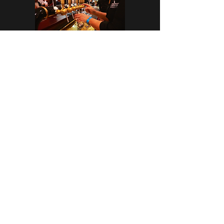
CASA CAP D’ONA – ARGELÈS
BAR DE TAST - BOTIGA
Avinguda dels Flamencs Rosats
66700 Argelès-Sur-Mer