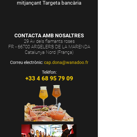
mitjançant Targeta bancària
CONTACTA AMB NOSALTRES
29 Av dels flamants roses
FR - 66700 ARGELERS DE LA MARENDA
Catalunya Nord (França)
Correu electrònic:
cap.dona@wanadoo.fr
Telèfon:
+33 4 68 95 79 09