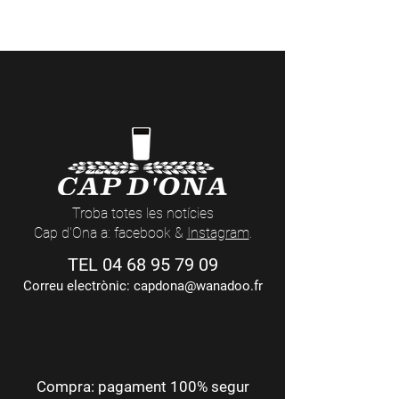
Visites a la Cerveseria (reserves
aquí
) i
actes nocturns a les Casas Cap d’Ona
(dates i temàtiques
aquí
)
Troba totes les notícies
Cap d'Ona a: facebook &
Instagram
.
TEL
04 68 95 79 09
Correu electrònic:
capdona@wanadoo.fr
Compra: pagament 100% segur