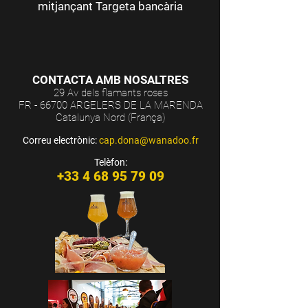
mitjançant Targeta bancària
CONTACTA AMB NOSALTRES
29 Av dels flamants roses
FR - 66700 ARGELERS DE LA MARENDA
Catalunya Nord (França)
Correu electrònic:
cap.dona@wanadoo.fr
Telèfon:
+33 4 68 95 79 09