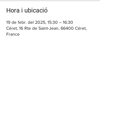
Hora i ubicació
19 de febr. del 2025, 15:30 – 16:30
Céret, 16 Rte de Saint-Jean, 66400 Céret,
France
BENVINGUT
Casa Cap d'Ona CERET: Obert DE
DIMARTS A DISSABTE // Casa Cap
d'Ona ARGELES:
Obert DE DILLUNS A
DISSABTE
Temporada fora de 10:00 a 12:30 /
15:30 a 20:00 | Dissabte sense parar |
En temporada 10:00 a.m. - 1:00 p.m. /
3:30 p.m. - 9:30 p.m.