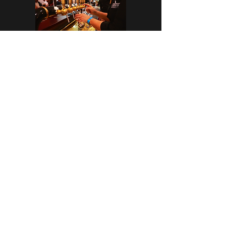
CASA CAP D’ONA – ARGELÈS
BAR DE TAST - BOTIGA
Avinguda dels Flamencs Rosats
66700 Argelès-Sur-Mer