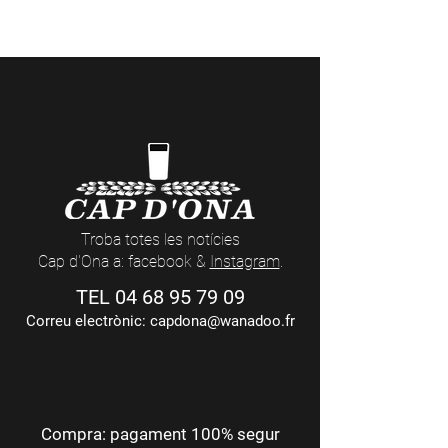
Visites a la Cerveseria (reserves
aquí
) i
actes nocturns a les Casas Cap d’Ona
(dates i temàtiques
aquí
)
Troba totes les notícies
Cap d'Ona a: facebook &
Instagram
.
TEL
04 68 95 79 09
Correu electrònic:
capdona@wanadoo.fr
Compra: pagament 100% segur