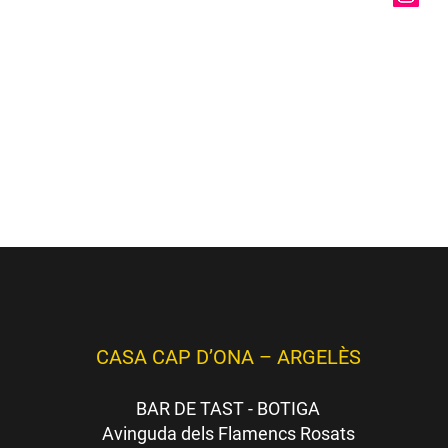
:
Obert DE DILLUNS A DISSABTE
a.m. - 1:00 p.m. / 3:30 p.m. - 9:30 p.m.
(dates i temàtiques
aquí
)
CASA CAP D’ONA – ARGELÈS
BAR DE TAST - BOTIGA
Avinguda dels Flamencs Rosats