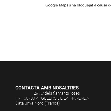
Google Maps s'ha bloquejat a causa de 
Casa Cap d'Ona CERET: Obert 
Temporada fora de 10:00 a 12:30 / 15:30
Visites a la Cerveseria (
CONTACTA AMB NOSALTRES
29 Av dels flamants roses
FR - 66700 ARGELERS DE LA MARENDA
Catalunya Nord (França)