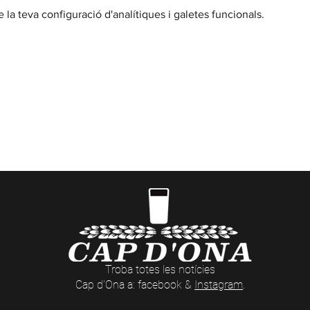
la teva configuració d'analítiques i galetes funcionals.
BENVINGUT
DE DIMARTS A DISSABTE // Casa Cap d'Ona ARGELES
 a 20:00 | Dissabte sense parar | En temporada 10:00 
reserves
aquí
) i actes nocturns a les Casas Cap d’Ona 
Troba totes les notícies
Cap d'Ona a: facebook &
Instagram
.