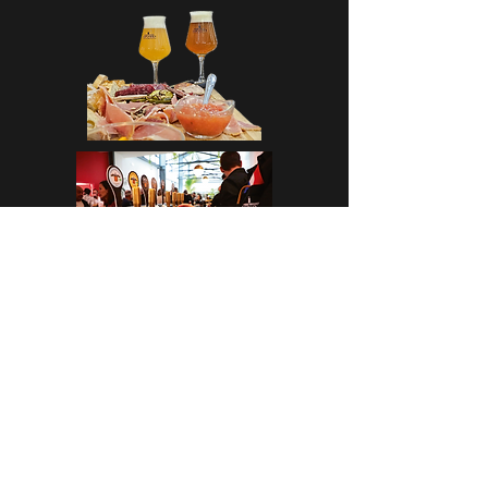
CASA CAP D’ONA – ARGELÈS
BAR DE TAST - BOTIGA
Avinguda dels Flamencs Rosats
66700 Argelès-Sur-Mer