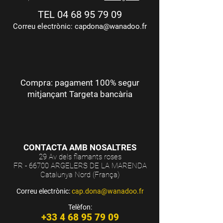
TEL
04 68 95 79 09
Correu electrònic:
capdona@wanadoo.fr
Compra: pagament 100% segur
mitjançant Targeta bancària
CONTACTA AMB NOSALTRES
29 Av dels flamants roses
FR - 66700 ARGELERS DE LA MARENDA
Catalunya Nord (França)
Correu electrònic:
cap.dona@wanadoo.fr
Telèfon:
+33 4 68 95 79 09