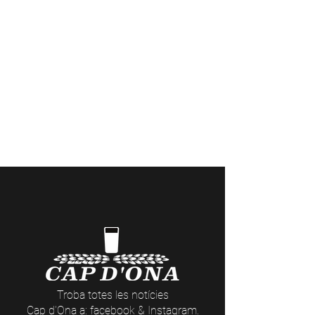
Casa Cap d'Ona CERET: Obert DE
DIMARTS A DISSABTE // Casa Cap
d'Ona ARGELES:
Obert DE DILLUNS A
DISSABTE
Temporada fora de 10:00 a 12:30 /
15:30 a 20:00 | Dissabte sense parar |
En temporada 10:00 a.m. - 1:00 p.m. /
3:30 p.m. - 9:30 p.m.
Visites a la Cerveseria (reserves
aquí
) i
actes nocturns a les Casas Cap d’Ona
(dates i temàtiques
aquí
)
Troba totes les notícies
Cap d'Ona a: facebook &
Instagram
.