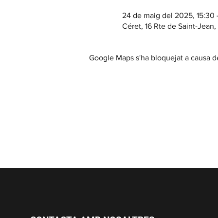
24 de maig del 2025, 15:30 
Céret, 16 Rte de Saint-Jean
Google Maps s'ha bloquejat a causa de 
Casa Cap d'Ona CERET: Obert 
Temporada fora de 10:00 a 12:30 / 15:30
Visites a la Cerveseria (