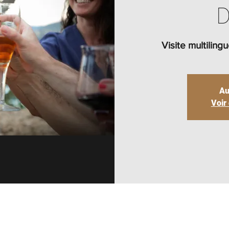
D
Visite multilin
Au
Voir