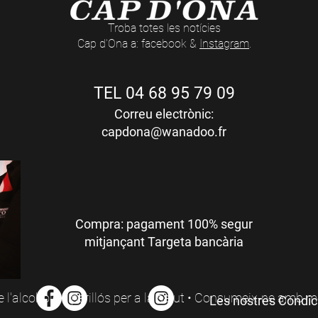
Troba totes les notícies
Cap d'Ona a: facebook &
Instagram
.
TEL 04 68 95 79 09
Correu electrònic:
capdona@wanadoo.fr
Compra: pagament 100% segur
mitjançant Targeta bancària
 l'alcohol és perillós per a la salut • Consumeix-ne amb 
Les nostres Condic