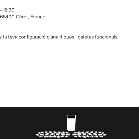
– 16:30
, 66400 Céret, France
la teva configuració d'analítiques i galetes funcionals.
BENVINGUT
DE DIMARTS A DISSABTE // Casa Cap d'Ona ARGELES
 a 20:00 | Dissabte sense parar | En temporada 10:00 
reserves
aquí
) i actes nocturns a les Casas Cap d’Ona 