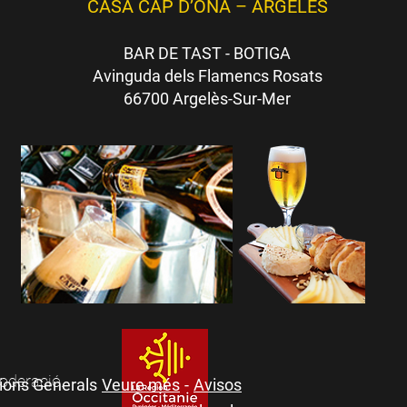
CASA CAP D’ONA – ARGELÈS
BAR DE TAST - BOTIGA
Avinguda dels Flamencs Rosats
66700 Argelès-Sur-Mer
moderació.
ions Generals
Veure més
-
Avisos