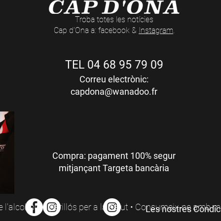
Troba totes les notícies
Cap d'Ona a: facebook &
Instagram
.
TEL 04 68 95 79 09
Correu electrònic:
capdona@wanadoo.fr
Compra: pagament 100% segur
mitjançant Targeta bancària
 l'alcohol és perillós per a la salut • Consumeix-ne amb 
Les nostres Condic