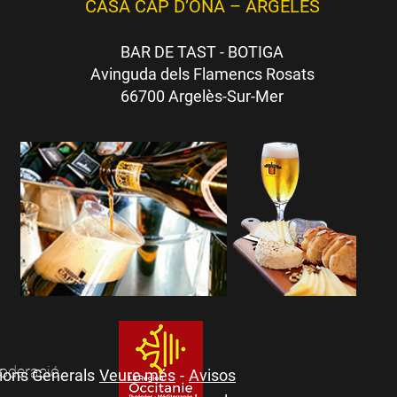
CASA CAP D’ONA – ARGELÈS
BAR DE TAST - BOTIGA
Avinguda dels Flamencs Rosats
66700 Argelès-Sur-Mer
moderació.
ions Generals
Veure més
-
Avisos