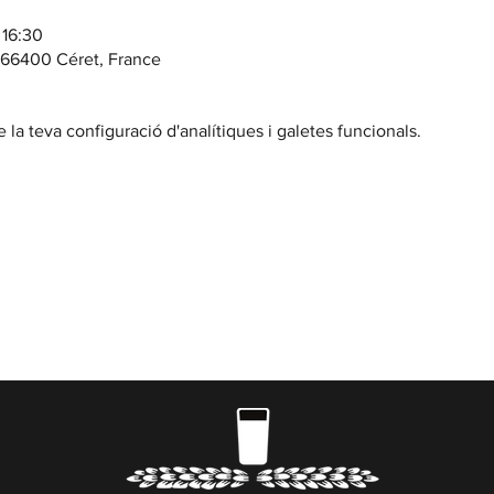
 16:30
, 66400 Céret, France
la teva configuració d'analítiques i galetes funcionals.
BENVINGUT
DE DIMARTS A DISSABTE // Casa Cap d'Ona ARGELES
 a 20:00 | Dissabte sense parar | En temporada 10:00 
reserves
aquí
) i actes nocturns a les Casas Cap d’Ona 