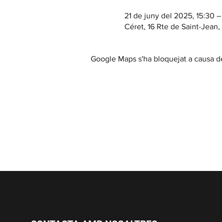
21 de juny del 2025, 15:30 –
Céret, 16 Rte de Saint-Jean
Google Maps s'ha bloquejat a causa de 
Casa Cap d'Ona CERET: Obert 
Temporada fora de 10:00 a 12:30 / 15:30
Visites a la Cerveseria (