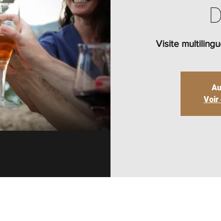
D
Visite multilin
Au
Voir