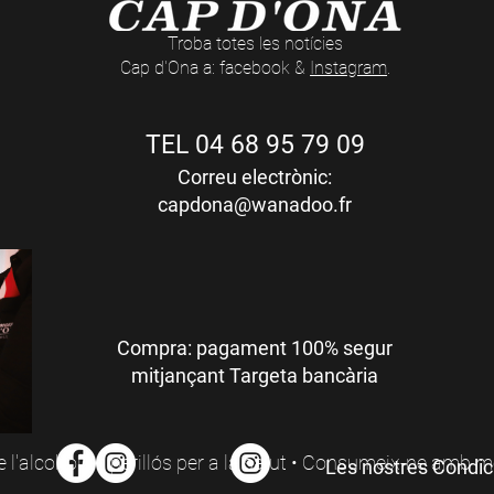
Troba totes les notícies
Cap d'Ona a: facebook &
Instagram
.
TEL 04 68 95 79 09
Correu electrònic:
capdona@wanadoo.fr
Compra: pagament 100% segur
mitjançant Targeta bancària
 l'alcohol és perillós per a la salut • Consumeix-ne amb 
Les nostres Condic