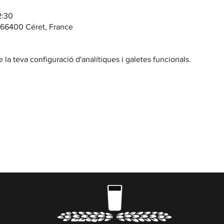
2:30
, 66400 Céret, France
la teva configuració d'analítiques i galetes funcionals.
BENVINGUT
DE DIMARTS A DISSABTE // Casa Cap d'Ona ARGELES
 a 20:00 | Dissabte sense parar | En temporada 10:00 
reserves
aquí
) i actes nocturns a les Casas Cap d’Ona 