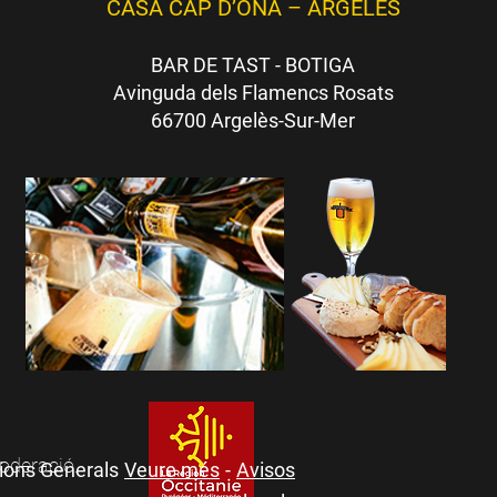
CASA CAP D’ONA – ARGELÈS
BAR DE TAST - BOTIGA
Avinguda dels Flamencs Rosats
66700 Argelès-Sur-Mer
moderació.
ions Generals
Veure més
-
Avisos