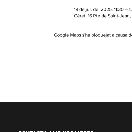
19 de jul. del 2025, 11:30 – 1
Céret, 16 Rte de Saint-Jean
Google Maps s'ha bloquejat a causa de 
Casa Cap d'Ona CERET: Obert 
Temporada fora de 10:00 a 12:30 / 15:30
Visites a la Cerveseria (