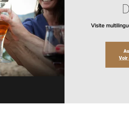
D
Visite multilin
Au
Voir