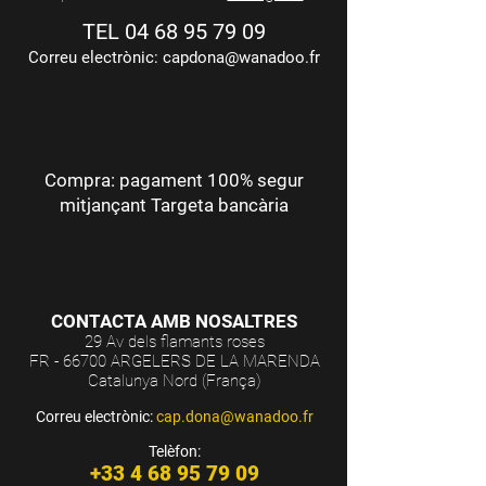
TEL
04 68 95 79 09
Correu electrònic:
capdona@wanadoo.fr
Compra: pagament 100% segur
mitjançant Targeta bancària
CONTACTA AMB NOSALTRES
29 Av dels flamants roses
FR - 66700 ARGELERS DE LA MARENDA
Catalunya Nord (França)
Correu electrònic:
cap.dona@wanadoo.fr
Telèfon:
+33 4 68 95 79 09