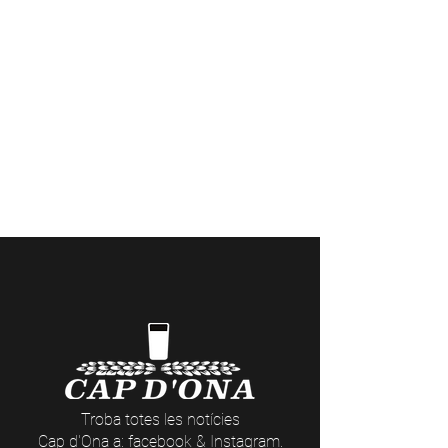
Casa Cap d'Ona CERET: Obert DE
DIMARTS A DISSABTE // Casa Cap
d'Ona ARGELES:
Obert DE DILLUNS A
DISSABTE
Temporada fora de 10:00 a 12:30 /
15:30 a 20:00 | Dissabte sense parar |
En temporada 10:00 a.m. - 1:00 p.m. /
3:30 p.m. - 9:30 p.m.
Visites a la Cerveseria (reserves
aquí
) i
actes nocturns a les Casas Cap d’Ona
(dates i temàtiques
aquí
)
Troba totes les notícies
Cap d'Ona a: facebook &
Instagram
.