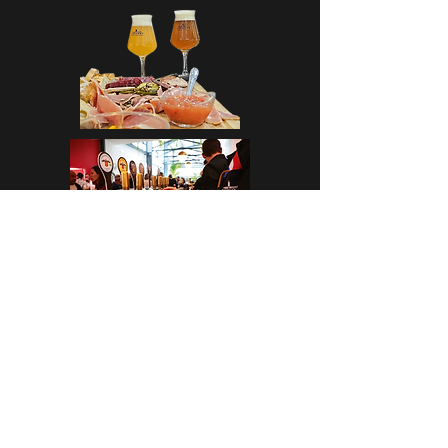
CASA CAP D’ONA – ARGELÈS
BAR DE TAST - BOTIGA
Avinguda dels Flamencs Rosats
66700 Argelès-Sur-Mer