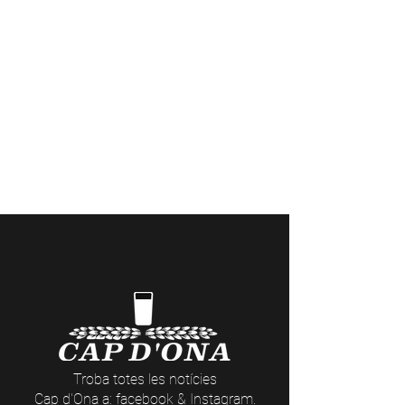
Casa Cap d'Ona CERET: Obert DE
DIMARTS A DISSABTE // Casa Cap
d'Ona ARGELES:
Obert DE DILLUNS A
DISSABTE
Temporada fora de 10:00 a 12:30 /
15:30 a 20:00 | Dissabte sense parar |
En temporada 10:00 a.m. - 1:00 p.m. /
3:30 p.m. - 9:30 p.m.
Visites a la Cerveseria (reserves
aquí
) i
actes nocturns a les Casas Cap d’Ona
(dates i temàtiques
aquí
)
Troba totes les notícies
Cap d'Ona a: facebook &
Instagram
.