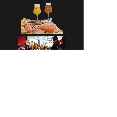
CASA CAP D’ONA – ARGELÈS
BAR DE TAST - BOTIGA
Avinguda dels Flamencs Rosats
66700 Argelès-Sur-Mer