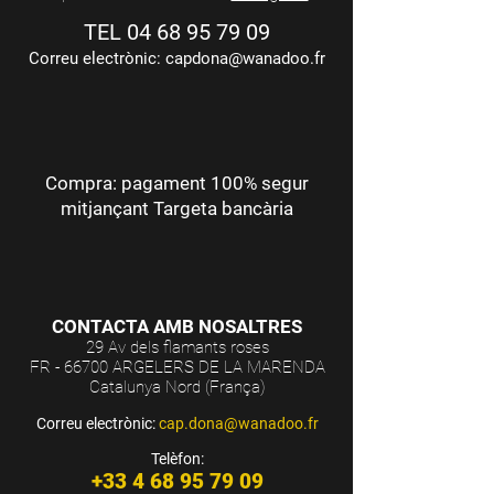
TEL
04 68 95 79 09
Correu electrònic:
capdona@wanadoo.fr
Compra: pagament 100% segur
mitjançant Targeta bancària
CONTACTA AMB NOSALTRES
29 Av dels flamants roses
FR - 66700 ARGELERS DE LA MARENDA
Catalunya Nord (França)
Correu electrònic:
cap.dona@wanadoo.fr
Telèfon:
+33 4 68 95 79 09