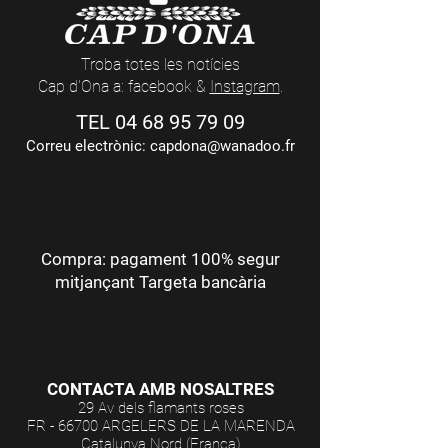
Troba totes les notícies
Cap d'Ona a: facebook &
Instagram
.
TEL
04 68 95 79 09
Correu electrònic:
capdona@wanadoo.fr
Compra: pagament 100% segur
mitjançant Targeta bancària
CONTACTA AMB NOSALTRES
29 Av dels flamants roses
FR - 66700 ARGELERS DE LA MARENDA
Catalunya Nord (França)