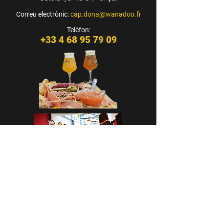
Correu electrònic:
cap.dona@wanadoo.fr
Telèfon:
+33 4 68 95 79 09
CASA CAP D’ONA – ARGELÈS