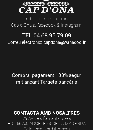
Troba totes les notícies
Cap d'Ona a: facebook &
Instagram
.
TEL
04 68 95 79 09
Correu electrònic:
capdona@wanadoo.fr
Compra: pagament 100% segur
mitjançant Targeta bancària
CONTACTA AMB NOSALTRES
29 Av dels flamants roses
FR - 66700 ARGELERS DE LA MARENDA
Catalunya Nord (França)