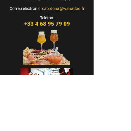
Correu electrònic:
cap.dona@wanadoo.fr
Telèfon:
+33 4 68 95 79 09
CASA CAP D’ONA – ARGELÈS