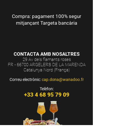
Compra: pagament 100% segur
mitjançant Targeta bancària
CONTACTA AMB NOSALTRES
29 Av dels flamants roses
FR - 66700 ARGELERS DE LA MARENDA
Catalunya Nord (França)
Correu electrònic:
cap.dona@wanadoo.fr
Telèfon:
+33 4 68 95 79 09