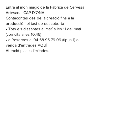
Entra al món màgic de la Fàbrica de Cervesa
Artesanal CAP D'ONA
Contacontes des de la creació fins a la
producció i el tast de descoberta
• Tots els dissabtes al matí a les 11 del matí
(con cita a les 10:45)
• a Reserves al 04 68 95 79 09 (tipus 1) o
venda d'entrades AQUÍ
Atenció places limitades.
BENVINGUT
Casa Cap d'Ona CERET: Obert DE
DIMARTS A DISSABTE // Casa Cap
d'Ona ARGELES:
Obert DE DILLUNS A
DISSABTE
Temporada fora de 10:00 a 12:30 /