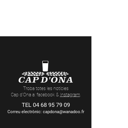
15:30 a 20:00 | Dissabte sense parar |
En temporada 10:00 a.m. - 1:00 p.m. /
3:30 p.m. - 9:30 p.m.
Visites a la Cerveseria (reserves
aquí
) i
actes nocturns a les Casas Cap d’Ona
(dates i temàtiques
aquí
)
Troba totes les notícies
Cap d'Ona a: facebook &
Instagram
.
TEL
04 68 95 79 09
Correu electrònic:
capdona@wanadoo.fr