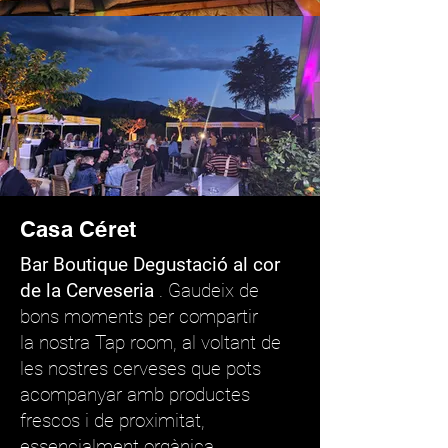
Casa Céret
Bar Boutique Degustació al cor
de la
Cerveseria
. Gaudeix de
bons moments per compartir
la nostra Tap room, al voltant de
les nostres cerveses que pots
acompanyar amb productes
frescos i de proximitat,
essencialment orgànica