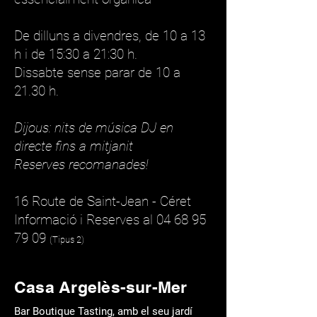
De dilluns a divendres, de 10 a 13
h i de 15:30 a 21:30 h.
Dissabte sense parar de 10 a
21.30 h.
Dijous: nits de música DJ en
directe fins a mitjanit
Reserves recomanades!
16 Route de Saint-Jean - Céret
Informació i Reserves al
04 68 95
79 09
(Tipus 2)
Casa Argelès-sur-Mer
Bar Boutique
Tasting, amb el seu jardí