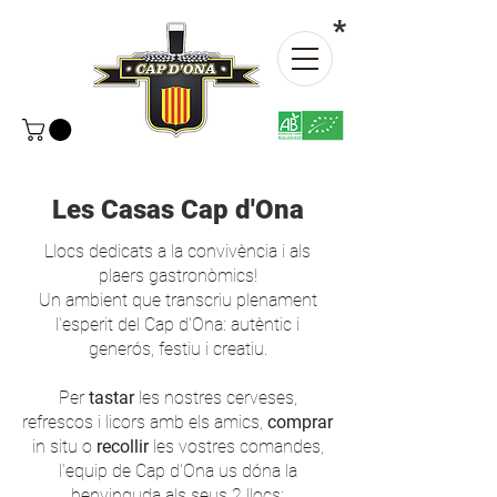
*
Les Casas Cap d'Ona
Llocs dedicats a la convivència i als
plaers gastronòmics!
Un ambient que transcriu plenament
l'esperit del Cap d'Ona: autèntic i
generós, festiu i creatiu.
Per
tastar
les nostres cerveses,
refrescos i licors amb els amics,
comprar
in situ o
recollir
les vostres comandes,
l'equip de Cap d'Ona us dóna la
benvinguda als seus 2 llocs: