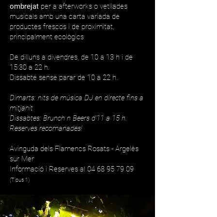
ombrejat
per a afterworks o vetllades
musicals amb una carta variada de
productes frescos i de proximitat,
principalment ecològics
De dilluns a divendres, de 10 a 13 h i de
15:30 a 22 h.
Dissabte sense parar de 10 a 22 h.
Dimarts: nits de música DJ en directe fins a
mitjanit
Dissabtes: Brunch n Beers d'11 a 15 h.
Reserves recomanades!
Avinguda dels Flamencs Rosats - Argelès
sur Mer
Informació i Reserves al 04 68 95 79 09
(Tipus 1)