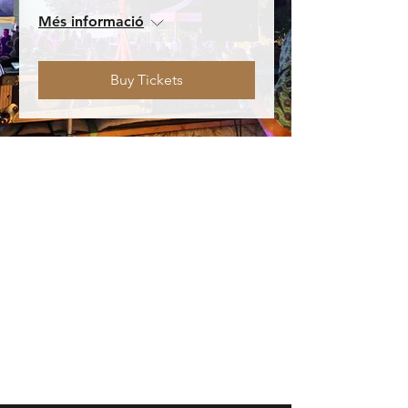
Més informació
Buy Tickets
BENVINGUT
Casa Cap d'Ona CERET: Obert DE
DIMARTS A DISSABTE // Casa Cap
d'Ona ARGELES:
Obert DE DILLUNS A
DISSABTE
Temporada fora de 10:00 a 12:30 /
15:30 a 20:00 | Dissabte sense parar |
En temporada 10:00 a.m. - 1:00 p.m. /
3:30 p.m. - 9:30 p.m.
Visites a la Cerveseria (reserves
aquí
) i
actes nocturns a les Casas Cap d’Ona
(dates i temàtiques
aquí
)