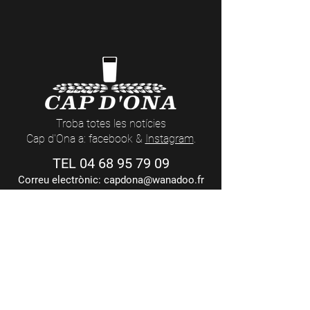
Troba totes les notícies
Cap d'Ona a: facebook &
Instagram
.
TEL
04 68 95 79 09
Correu electrònic:
capdona@wanadoo.fr
Compra: pagament 100% segur
mitjançant Targeta bancària