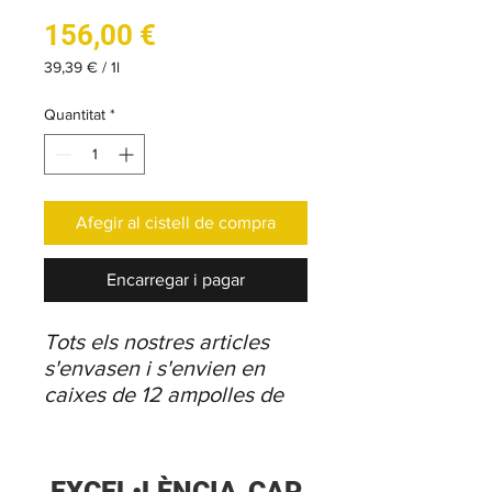
Price
156,00 €
39,39 €
/
1l
39,39 €
per
Quantitat
*
1
Liter
Afegir al cistell de compra
Encarregar i pagar
Tots els nostres articles
s'envasen i s'envien en
caixes de 12 ampolles de
33cl i en caixes de 6
ampolles de 75cl.
Troba
totes les propostes
EXCEL•LÈNCIA
CAP