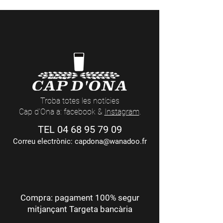
(dates i temàtiques
aquí
)
​ Maridatge: Gaudir des de
l'aperitiu fins al digestiu.
Potencia el foie gras a la
paella i el peix fumat
* Conté gluten
Troba totes les notícies
Cap d'Ona a: facebook &
Instagram
.
TEL
04 68 95 79 09
Correu electrònic:
capdona@wanadoo.fr
Compra: pagament 100% segur
mitjançant Targeta bancària