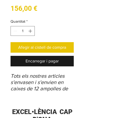
Price
156,00 €
Quantitat
*
Afegir al cistell de compra
Encarregar i pagar
Tots els nostres articles
s'envasen i s'envien en
caixes de 12 ampolles de
33cl i en caixes de 6
ampolles de 75cl.
Troba
totes les propostes
EXCEL•LÈNCIA
CAP
de packs mixtes
a la