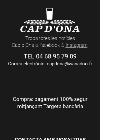
Troba totes les notícies
Cap d'Ona a: facebook &
Instagram
.
TEL
04 68 95 79 09
Correu electrònic:
capdona@wanadoo.fr
Compra: pagament 100% segur
mitjançant Targeta bancària
CONTACTA AMB NOSALTRES