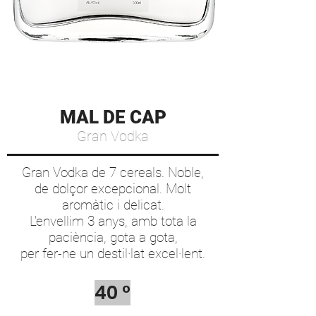
MAL DE CAP
Gran Vodka
Gran Vodka de 7 cereals. Noble,
de dolçor excepcional. Molt
aromàtic i delicat.
L'envellim 3 anys, amb tota la
paciència, gota a gota,
per fer-ne un destil·lat excel·lent.
40 °