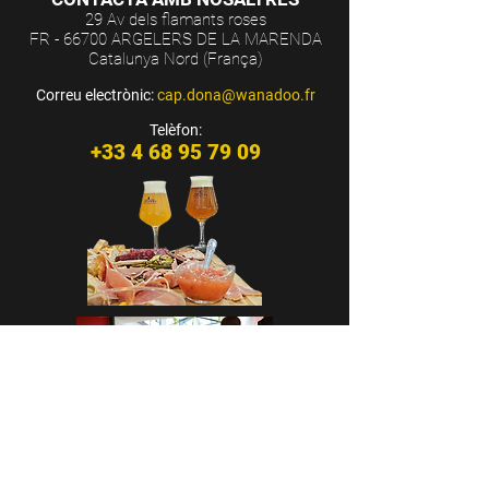
29 Av dels flamants roses
FR - 66700 ARGELERS DE LA MARENDA
Catalunya Nord (França)
Correu electrònic:
cap.dona@wanadoo.fr
Telèfon:
+33 4 68 95 79 09